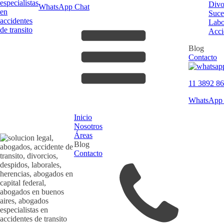
Divo
WhatsApp Chat
Suce
Labo
Acci
Blog
Contacto
11 3892 8
WhatsApp 
Inicio
Nosotros
Áreas
Blog
Contacto