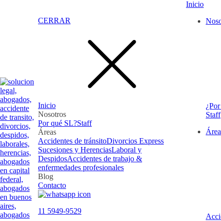
Inicio
CERRAR
Noso
Inicio
¿Por
Nosotros
Staff
Por qué SL?
Staff
Área
Áreas
Accidentes de tránsito
Divorcios Express
Sucesiones y Herencias
Laboral y
Despidos
Accidentes de trabajo &
enfermedades profesionales
Blog
Contacto
11 5949-9529
Acci