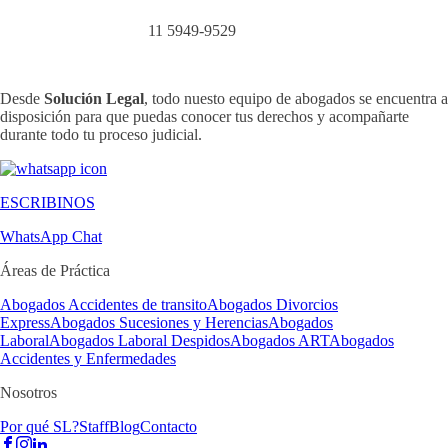
11 5949-9529
Conocé tus derechos
Desde
Solución Legal
, todo nuesto equipo de abogados se encuentra a
disposición para que puedas conocer tus derechos y acompañarte
durante todo tu proceso judicial.
ESCRIBINOS
WhatsApp Chat
Áreas de Práctica
Abogados Accidentes de transito
Abogados Divorcios
Express
Abogados Sucesiones y Herencias
Abogados
Laboral
Abogados Laboral Despidos
Abogados ART
Abogados
Accidentes y Enfermedades
Nosotros
Por qué SL?
Staff
Blog
Contacto