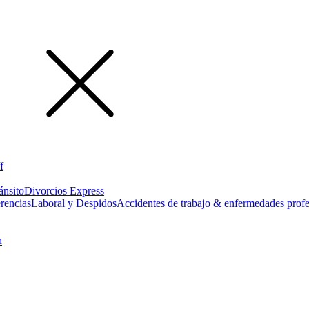
f
ánsito
Divorcios Express
rencias
Laboral y Despidos
Accidentes de trabajo & enfermedades profe