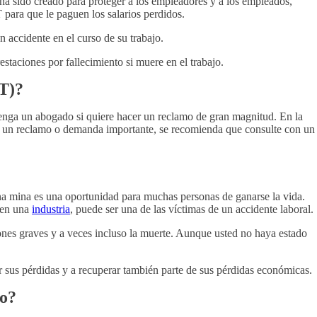
ha sido creado para proteger a los empleadores y a los empleados,
para que le paguen los salarios perdidos.
 accidente en el curso de su trabajo.
restaciones por fallecimiento si muere en el trabajo.
RT)?
nga un abogado si quiere hacer un reclamo de gran magnitud. En la
er un reclamo o demanda importante, se recomienda que consulte con un
 una mina es una oportunidad para muchas personas de ganarse la vida.
a en una
industria
, puede ser una de las víctimas de un accidente laboral.
iones graves y a veces incluso la muerte. Aunque usted no haya estado
r sus pérdidas y a recuperar también parte de sus pérdidas económicas.
so?