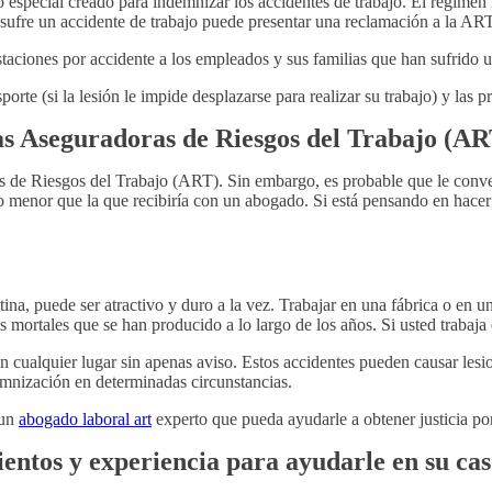
special creado para indemnizar los accidentes de trabajo. El régimen 
ufre un accidente de trabajo puede presentar una reclamación a la ART 
ciones por accidente a los empleados y sus familias que han sufrido un
porte (si la lesión le impide desplazarse para realizar su trabajo) y las p
as Aseguradoras de Riesgos del Trabajo (A
 de Riesgos del Trabajo (ART). Sin embargo, es probable que le conve
ho menor que la que recibiría con un abogado. Si está pensando en hac
tina, puede ser atractivo y duro a la vez. Trabajar en una fábrica o en
 mortales que se han producido a lo largo de los años. Si usted trabaj
n cualquier lugar sin apenas aviso. Estos accidentes pueden causar les
emnización en determinadas circunstancias.
 un
abogado laboral art
experto que pueda ayudarle a obtener justicia po
entos y experiencia para ayudarle en su ca